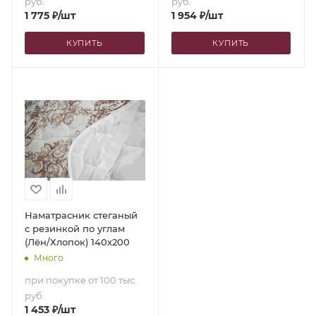
руб.
руб.
1 775
₽
/шт
1 954
₽
/шт
КУПИТЬ
КУПИТЬ
Наматрасник стеганый
с резинкой по углам
(Лён/Хлопок) 140х200
Много
при покупке от 100 тыс.
руб.
1 453
₽
/шт