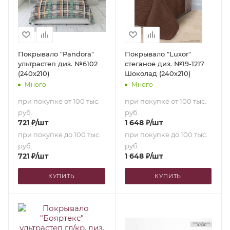
Покрывало "Pandora"
Покрывало "Luxor"
ультрастеп диз. №6102
стеганое диз. №19-1217
(240х210)
Шоколад (240х210)
Много
Много
при покупке от 100 тыс.
при покупке от 100 тыс.
руб.
руб.
721
₽
/шт
1 648
₽
/шт
при покупке до 100 тыс.
при покупке до 100 тыс.
руб.
руб.
721
₽
/шт
1 648
₽
/шт
КУПИТЬ
КУПИТЬ