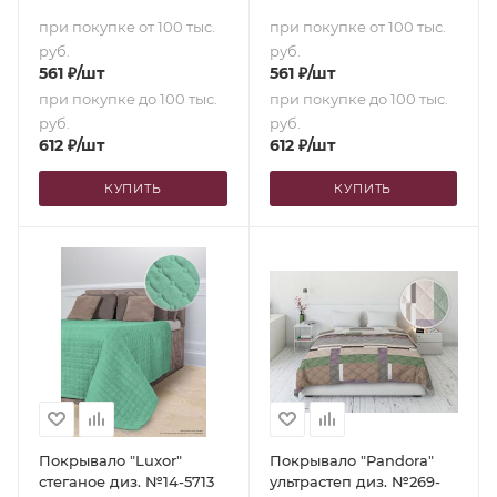
(150х210)
при покупке от 100 тыс.
при покупке от 100 тыс.
руб.
руб.
561
₽
/шт
561
₽
/шт
при покупке до 100 тыс.
при покупке до 100 тыс.
руб.
руб.
612
₽
/шт
612
₽
/шт
КУПИТЬ
КУПИТЬ
Покрывало "Luxor"
Покрывало "Pandora"
стеганое диз. №14-5713
ультрастеп диз. №269-