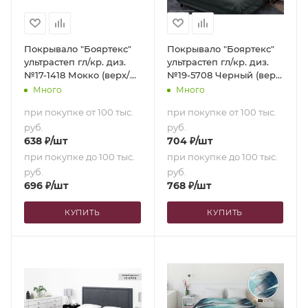
Покрывало "Бояртекс"
Покрывало "Бояртекс"
ультрастеп гл/кр. диз.
ультрастеп гл/кр. диз.
№17-1418 Мокко (верх/
№19-5708 Черный (верх/
низ мокко) (180х210)
низ черный) (200х210)
Много
Много
при покупке от 100 тыс.
при покупке от 100 тыс.
руб.
руб.
638
₽
/шт
704
₽
/шт
при покупке до 100 тыс.
при покупке до 100 тыс.
руб.
руб.
696
₽
/шт
768
₽
/шт
КУПИТЬ
КУПИТЬ