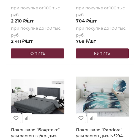
(200х210)
при покупке от 100 тыс.
при покупке от 100 тыс.
руб.
руб.
2 210
₽
/шт
704
₽
/шт
при покупке до 100 тыс.
при покупке до 100 тыс.
руб.
руб.
2 411
₽
/шт
768
₽
/шт
КУПИТЬ
КУПИТЬ
Покрывало "Бояртекс"
Покрывало "Pandora"
ультрастеп гл/кр. диз.
ультрастеп диз. №294-