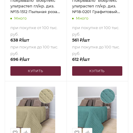
Покрывало "Бояртекс"
Покрывало "Бояртекс"
ультрастеп гл/кр. диз.
ультрастеп гл/кр. диз.
№15-1512 Пыльная роза
№18-0201 Графитовый
(верх/низ пыльная роза)
(верх/низ графитовый)
Много
Много
(180х210)
(150х210)
при покупке от 100 тыс.
при покупке от 100 тыс.
руб.
руб.
638
₽
/шт
561
₽
/шт
при покупке до 100 тыс.
при покупке до 100 тыс.
руб.
руб.
696
₽
/шт
612
₽
/шт
КУПИТЬ
КУПИТЬ