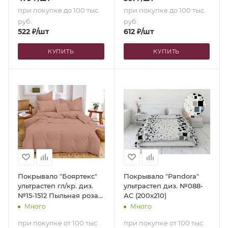
при покупке до 100 тыс.
при покупке до 100 тыс.
руб.
руб.
522
₽
/шт
612
₽
/шт
КУПИТЬ
КУПИТЬ
Покрывало "Бояртекс"
Покрывало "Pandora"
ультрастеп гл/кр. диз.
ультрастеп диз. №088-
№15-1512 Пыльная роза
АС (200х210)
(верх/низ пыльная роза)
Много
Много
(150х210)
при покупке от 100 тыс.
при покупке от 100 тыс.