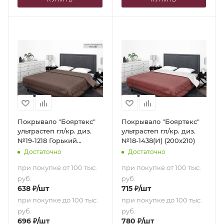
Покрывало "Бояртекс"
Покрывало "Бояртекс"
ультрастеп гл/кр. диз.
ультрастеп гл/кр. диз.
№19-1218 Горький
№18-1438(И) (200х210)
шоколад (верх/низ
Достаточно
Достаточно
горький шоколад)
при покупке от 100 тыс.
при покупке от 100 тыс.
(180х210)
руб.
руб.
638
₽
/шт
715
₽
/шт
при покупке до 100 тыс.
при покупке до 100 тыс.
руб.
руб.
696
₽
/шт
780
₽
/шт