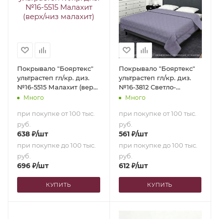
Покрывало "Бояртекс"
Покрывало "Бояртекс"
ультрастеп гл/кр. диз.
ультрастеп гл/кр. диз.
№16-5515 Малахит (верх/
№16-3812 Светло-
низ малахит) (180х210)
фиолетовый (верх/низ
Много
Много
светло-фиолетовый)
при покупке от 100 тыс.
при покупке от 100 тыс.
(150х210)
руб.
руб.
638
₽
/шт
561
₽
/шт
при покупке до 100 тыс.
при покупке до 100 тыс.
руб.
руб.
696
₽
/шт
612
₽
/шт
КУПИТЬ
КУПИТЬ