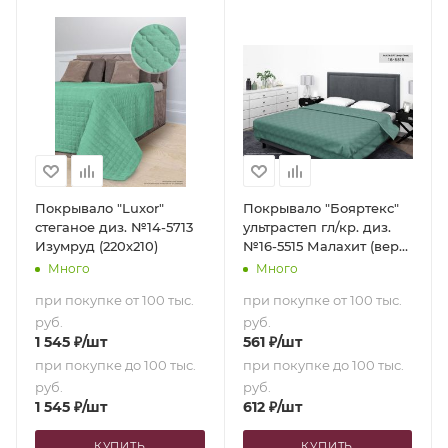
Покрывало "Luxor"
Покрывало "Бояртекс"
стеганое диз. №14-5713
ультрастеп гл/кр. диз.
Изумруд (220х210)
№16-5515 Малахит (верх/
низ малахит) (150х210)
Много
Много
при покупке от 100 тыс.
при покупке от 100 тыс.
руб.
руб.
1 545
₽
/шт
561
₽
/шт
при покупке до 100 тыс.
при покупке до 100 тыс.
руб.
руб.
1 545
₽
/шт
612
₽
/шт
КУПИТЬ
КУПИТЬ