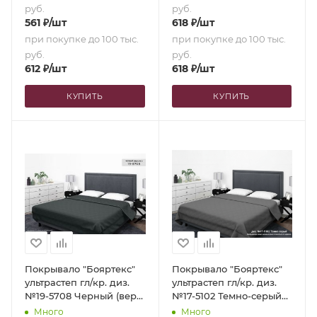
руб.
руб.
561
₽
/шт
618
₽
/шт
при покупке до 100 тыс.
при покупке до 100 тыс.
руб.
руб.
612
₽
/шт
618
₽
/шт
КУПИТЬ
КУПИТЬ
Покрывало "Бояртекс"
Покрывало "Бояртекс"
ультрастеп гл/кр. диз.
ультрастеп гл/кр. диз.
№19-5708 Черный (верх/
№17-5102 Темно-серый
низ черный) (150х210)
(верх/низ темно-серый)
Много
Много