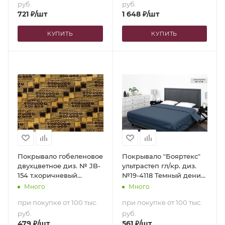
руб.
руб.
721
₽
/шт
1 648
₽
/шт
КУПИТЬ
КУПИТЬ
Покрывало гобеленовое
Покрывало "Бояртекс"
двухцветное диз. № JB-
ультрастеп гл/кр. диз.
154 т.коричневый
№19-4118 Темный деним
(150х200)
(верх/низ темный
Много
Много
деним) (150х210)
при покупке от 100 тыс.
при покупке от 100 тыс.
руб.
руб.
479
₽
/шт
561
₽
/шт