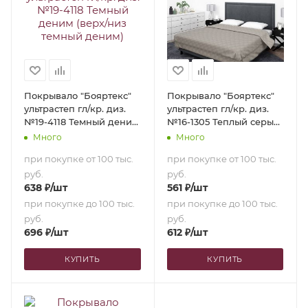
Покрывало "Бояртекс"
Покрывало "Бояртекс"
ультрастеп гл/кр. диз.
ультрастеп гл/кр. диз.
№19-4118 Темный деним
№16-1305 Теплый серый
(верх/низ темный
(верх/низ теплый
Много
Много
деним) (180х210)
серый) (150х210)
при покупке от 100 тыс.
при покупке от 100 тыс.
руб.
руб.
638
₽
/шт
561
₽
/шт
при покупке до 100 тыс.
при покупке до 100 тыс.
руб.
руб.
696
₽
/шт
612
₽
/шт
КУПИТЬ
КУПИТЬ