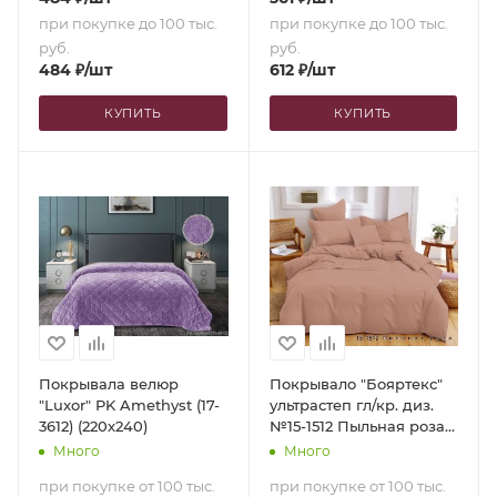
при покупке до 100 тыс.
при покупке до 100 тыс.
руб.
руб.
484
₽
/шт
612
₽
/шт
КУПИТЬ
КУПИТЬ
Покрывала велюр
Покрывало "Бояртекс"
"Luxor" PK Amethyst (17-
ультрастеп гл/кр. диз.
3612) (220х240)
№15-1512 Пыльная роза
(верх/низ пыльная роза)
Много
Много
(200х210)
при покупке от 100 тыс.
при покупке от 100 тыс.