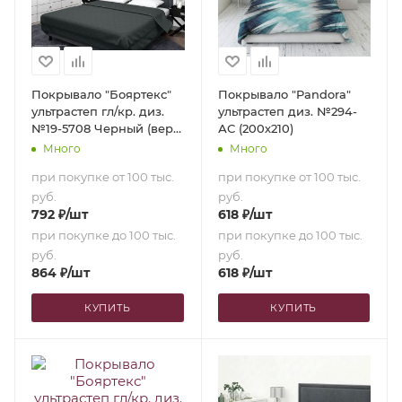
Покрывало "Бояртекс"
Покрывало "Pandora"
ультрастеп гл/кр. диз.
ультрастеп диз. №294-
№19-5708 Черный (верх/
АС (200х210)
низ черный) (240х210)
Много
Много
при покупке от 100 тыс.
при покупке от 100 тыс.
руб.
руб.
792
₽
/шт
618
₽
/шт
при покупке до 100 тыс.
при покупке до 100 тыс.
руб.
руб.
864
₽
/шт
618
₽
/шт
КУПИТЬ
КУПИТЬ