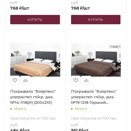
руб.
руб.
768
₽
/шт
768
₽
/шт
КУПИТЬ
КУПИТЬ
Покрывало "Бояртекс"
Покрывало "Бояртекс"
ультрастеп гл/кр. диз.
ультрастеп гл/кр. диз.
№14-1118(И) (200х210)
№19-1218 Горький
шоколад (верх/низ
Много
Много
горький шоколад)
при покупке от 100 тыс.
при покупке от 100 тыс.
(150х210)
руб.
руб.
484
₽
/шт
561
₽
/шт