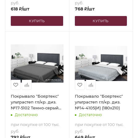
руб.
руб.
618
₽
/шт
768
₽
/шт
КУПИТЬ
КУПИТЬ
Покрывало "Бояртекс"
Покрывало "Бояртекс"
ультрастеп гл/кр. диз.
ультрастеп гл/кр. диз.
№17-5102 Темно-серый
№14-4105(И) (180х210)
(верх/низ темно-серый)
Достаточно
Достаточно
(240х210)
при покупке от 100 тыс.
при покупке от 100 тыс.
руб.
руб.
792
₽
/шт
649
₽
/шт