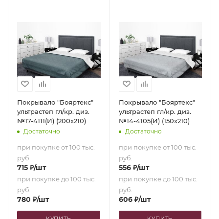
Покрывало "Бояртекс"
Покрывало "Бояртекс"
ультрастеп гл/кр. диз.
ультрастеп гл/кр. диз.
№17-4111(И) (200х210)
№14-4105(И) (150х210)
Достаточно
Достаточно
при покупке от 100 тыс.
при покупке от 100 тыс.
руб.
руб.
715
₽
/шт
556
₽
/шт
при покупке до 100 тыс.
при покупке до 100 тыс.
руб.
руб.
780
₽
/шт
606
₽
/шт
КУПИТЬ
КУПИТЬ