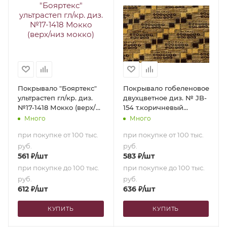
Покрывало "Бояртекс"
Покрывало гобеленовое
ультрастеп гл/кр. диз.
двухцветное диз. № JB-
№17-1418 Мокко (верх/
154 т.коричневый
низ мокко) (150х210)
(180х200)
Много
Много
при покупке от 100 тыс.
при покупке от 100 тыс.
руб.
руб.
561
₽
/шт
583
₽
/шт
при покупке до 100 тыс.
при покупке до 100 тыс.
руб.
руб.
612
₽
/шт
636
₽
/шт
КУПИТЬ
КУПИТЬ