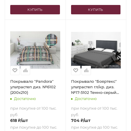
КУПИТЬ
КУПИТЬ
Покрывало "Pandora"
Покрывало "Бояртекс"
ультрастеп диз. №6102
ультрастеп гл/кр. диз.
(200х210)
№17-5102 Темно-серый
(верх/низ темно-серый)
Достаточно
Достаточно
(200х210)
при покупке от 100 тыс.
при покупке от 100 тыс.
руб.
руб.
618
₽
/шт
704
₽
/шт
при покупке до 100 тыс.
при покупке до 100 тыс.