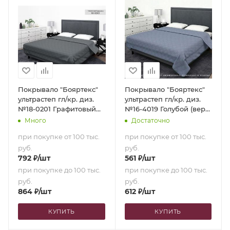
Покрывало "Бояртекс"
Покрывало "Бояртекс"
ультрастеп гл/кр. диз.
ультрастеп гл/кр. диз.
№18-0201 Графитовый
№16-4019 Голубой (верх/
(верх/низ графитовый)
низ голубой) (150х210)
Много
Достаточно
(240х210)
при покупке от 100 тыс.
при покупке от 100 тыс.
руб.
руб.
792
₽
/шт
561
₽
/шт
при покупке до 100 тыс.
при покупке до 100 тыс.
руб.
руб.
864
₽
/шт
612
₽
/шт
КУПИТЬ
КУПИТЬ