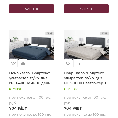
КУПИТЬ
КУПИТЬ
Покрывало "Бояртекс"
Покрывало "Бояртекс"
ультрастеп гл/кр. диз.
ультрастеп гл/кр. диз.
№19-4118 Темный деним
№13-0000 Светло-серый
(верх/низ темный
(верх/низ светло-серый)
Много
Много
деним) (200х210)
(200х210)
при покупке от 100 тыс.
при покупке от 100 тыс.
руб.
руб.
704
₽
/шт
704
₽
/шт
при покупке до 100 тыс.
при покупке до 100 тыс.