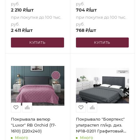
руб.
руб.
2 210
₽
/шт
704
₽
/шт
при покупке до 100 тыс.
при покупке до 100 тыс.
руб.
руб.
2 411
₽
/шт
768
₽
/шт
КУПИТЬ
КУПИТЬ
Покрывала велюр
Покрывало "Бояртекс"
"Luxor" RB Orchid (17-
ультрастеп гл/кр. диз.
1610) (220х240)
№18-0201 Графитовый
(верх/низ графитовый)
Много
Много