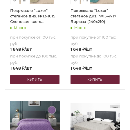
Покрывало "Luxor"
Покрывало "Luxor"
стеганое диз. №13-1015
стеганое диз. №15-4717
Слоновая кость
Бирюза (240х210)
(240х210)
Много
Много
при покупке от 100 тыс.
при покупке от 100 тыс.
руб.
руб.
1 648
₽
/шт
1 648
₽
/шт
при покупке до 100 тыс.
при покупке до 100 тыс.
руб.
руб.
1 648
₽
/шт
1 648
₽
/шт
КУПИТЬ
КУПИТЬ