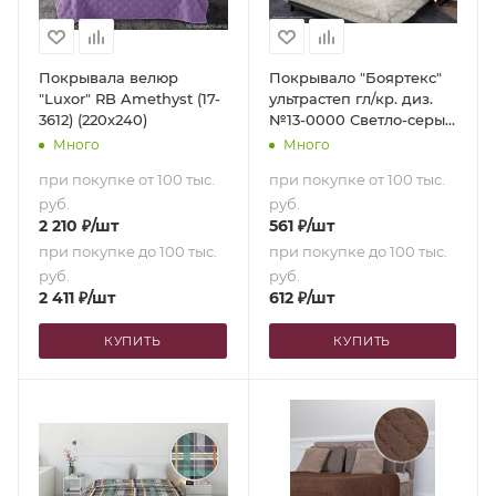
Покрывала велюр
Покрывало "Бояртекс"
"Luxor" RB Amethyst (17-
ультрастеп гл/кр. диз.
3612) (220х240)
№13-0000 Светло-серый
(верх/низ светло-серый)
Много
Много
(150х210)
при покупке от 100 тыс.
при покупке от 100 тыс.
руб.
руб.
2 210
₽
/шт
561
₽
/шт
при покупке до 100 тыс.
при покупке до 100 тыс.
руб.
руб.
2 411
₽
/шт
612
₽
/шт
КУПИТЬ
КУПИТЬ