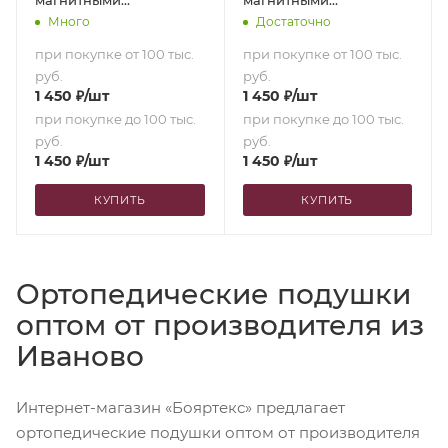
аппликаторами и
аппликаторами и
Много
Достаточно
семенами кассии
семенами кассии
при покупке от 100 тыс.
при покупке от 100 тыс.
(синяя) (50х70)
(белая) (50х70)
руб.
руб.
1 450
₽
/шт
1 450
₽
/шт
при покупке до 100 тыс.
при покупке до 100 тыс.
руб.
руб.
1 450
₽
/шт
1 450
₽
/шт
КУПИТЬ
КУПИТЬ
Ортопедические подушки
оптом от производителя из
Иваново
Интернет-магазин «Бояртекс» предлагает
ортопедические подушки оптом от производителя