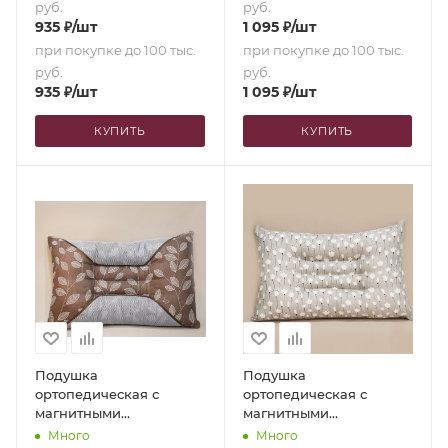
руб.
руб.
935
₽
/шт
1 095
₽
/шт
при покупке до 100 тыс.
при покупке до 100 тыс.
руб.
руб.
935
₽
/шт
1 095
₽
/шт
КУПИТЬ
КУПИТЬ
Подушка
Подушка
ортопедическая с
ортопедическая с
магнитными
магнитными
аппликаторами и
аппликаторами и
Много
Много