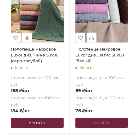
Полотенце махровое
Полотенце махровое
Luxor диз. Пине 50х90
Luxor диз. Латис 30х60
(серо-голубой)
(белый)
Много
Много
при покупке от 100 тыс.
при покупке от 100 тыс.
руб.
руб.
168
₽
/шт
69
₽
/шт
при покупке до 100 тыс.
при покупке до 100 тыс.
руб.
руб.
184
₽
/шт
76
₽
/шт
КУПИТЬ
КУПИТЬ