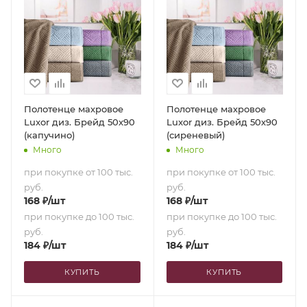
Полотенце махровое
Полотенце махровое
Luxor диз. Брейд 50х90
Luxor диз. Брейд 50х90
(капучино)
(сиреневый)
Много
Много
при покупке от 100 тыс.
при покупке от 100 тыс.
руб.
руб.
168
₽
/шт
168
₽
/шт
при покупке до 100 тыс.
при покупке до 100 тыс.
руб.
руб.
184
₽
/шт
184
₽
/шт
КУПИТЬ
КУПИТЬ