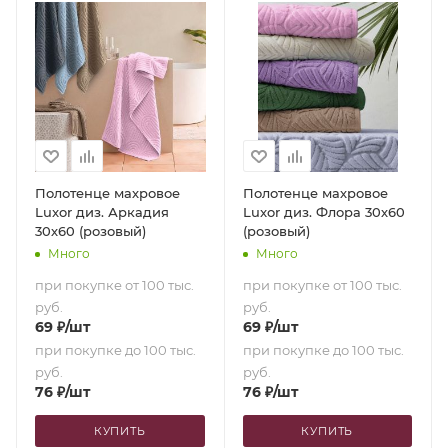
Полотенце махровое
Полотенце махровое
Luxor диз. Аркадия
Luxor диз. Флора 30х60
30х60 (розовый)
(розовый)
Много
Много
при покупке от 100 тыс.
при покупке от 100 тыс.
руб.
руб.
69
₽
/шт
69
₽
/шт
при покупке до 100 тыс.
при покупке до 100 тыс.
руб.
руб.
76
₽
/шт
76
₽
/шт
КУПИТЬ
КУПИТЬ