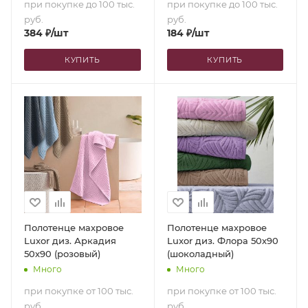
при покупке до 100 тыс.
при покупке до 100 тыс.
руб.
руб.
384
₽
/шт
184
₽
/шт
КУПИТЬ
КУПИТЬ
Полотенце махровое
Полотенце махровое
Luxor диз. Аркадия
Luxor диз. Флора 50х90
50х90 (розовый)
(шоколадный)
Много
Много
при покупке от 100 тыс.
при покупке от 100 тыс.
руб.
руб.