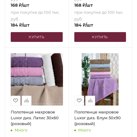
168
₽
/шт
168
₽
/шт
при покупке до 100 тыс.
при покупке до 100 тыс.
руб.
руб.
184
₽
/шт
184
₽
/шт
КУПИТЬ
КУПИТЬ
Полотенце махровое
Полотенце махровое
Luxor диз. Латис 30х60
Luxor диз. Блум 50х90
(розовый)
(розовый)
Много
Много