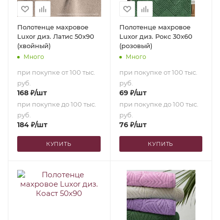
Полотенце махровое
Полотенце махровое
Luxor диз. Латис 50х90
Luxor диз. Рокс 30х60
(хвойный)
(розовый)
Много
Много
при покупке от 100 тыс.
при покупке от 100 тыс.
руб.
руб.
168
₽
/шт
69
₽
/шт
при покупке до 100 тыс.
при покупке до 100 тыс.
руб.
руб.
184
₽
/шт
76
₽
/шт
КУПИТЬ
КУПИТЬ