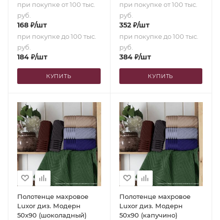
при покупке от 100 тыс.
при покупке от 100 тыс.
руб.
руб.
168
₽
/шт
352
₽
/шт
при покупке до 100 тыс.
при покупке до 100 тыс.
руб.
руб.
184
₽
/шт
384
₽
/шт
КУПИТЬ
КУПИТЬ
Полотенце махровое
Полотенце махровое
Luxor диз. Модерн
Luxor диз. Модерн
50х90 (шоколадный)
50х90 (капучино)