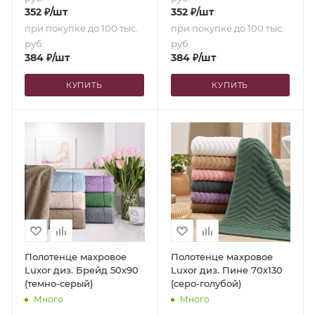
352
₽
/шт
352
₽
/шт
при покупке до 100 тыс.
при покупке до 100 тыс.
руб.
руб.
384
₽
/шт
384
₽
/шт
КУПИТЬ
КУПИТЬ
Полотенце махровое
Полотенце махровое
Luxor диз. Брейд 50х90
Luxor диз. Пине 70х130
(темно-серый)
(серо-голубой)
Много
Много