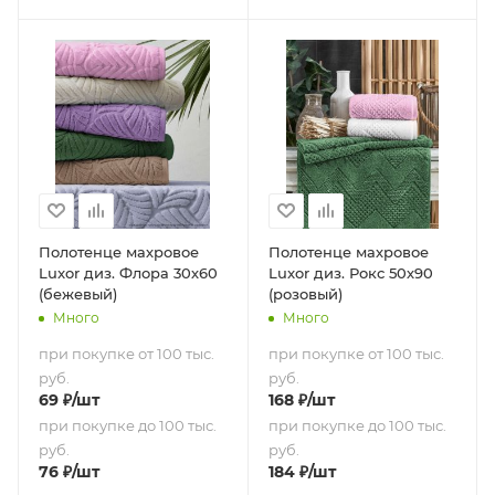
Полотенце махровое
Полотенце махровое
Luxor диз. Флора 30х60
Luxor диз. Рокс 50х90
(бежевый)
(розовый)
Много
Много
при покупке от 100 тыс.
при покупке от 100 тыс.
руб.
руб.
69
₽
/шт
168
₽
/шт
при покупке до 100 тыс.
при покупке до 100 тыс.
руб.
руб.
76
₽
/шт
184
₽
/шт