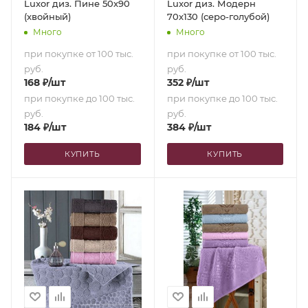
Luxor диз. Пине 50х90
Luxor диз. Модерн
(хвойный)
70х130 (серо-голубой)
Много
Много
при покупке от 100 тыс.
при покупке от 100 тыс.
руб.
руб.
168
₽
/шт
352
₽
/шт
при покупке до 100 тыс.
при покупке до 100 тыс.
руб.
руб.
184
₽
/шт
384
₽
/шт
КУПИТЬ
КУПИТЬ