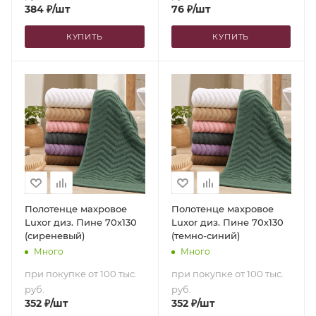
384
₽
/шт
76
₽
/шт
КУПИТЬ
КУПИТЬ
Полотенце махровое
Полотенце махровое
Luxor диз. Пине 70х130
Luxor диз. Пине 70х130
(сиреневый)
(темно-синий)
Много
Много
при покупке от 100 тыс.
при покупке от 100 тыс.
руб.
руб.
352
₽
/шт
352
₽
/шт