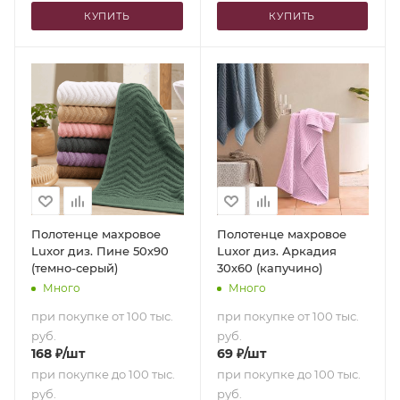
КУПИТЬ
КУПИТЬ
Полотенце махровое
Полотенце махровое
Luxor диз. Пине 50х90
Luxor диз. Аркадия
(темно-серый)
30х60 (капучино)
Много
Много
при покупке от 100 тыс.
при покупке от 100 тыс.
руб.
руб.
168
₽
/шт
69
₽
/шт
при покупке до 100 тыс.
при покупке до 100 тыс.
руб.
руб.