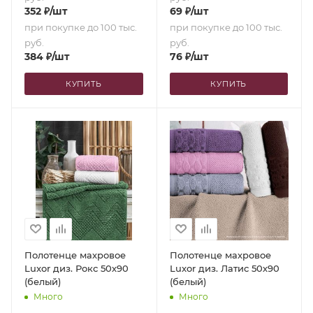
352
₽
/шт
69
₽
/шт
при покупке до 100 тыс.
при покупке до 100 тыс.
руб.
руб.
384
₽
/шт
76
₽
/шт
КУПИТЬ
КУПИТЬ
Полотенце махровое
Полотенце махровое
Luxor диз. Рокс 50х90
Luxor диз. Латис 50х90
(белый)
(белый)
Много
Много