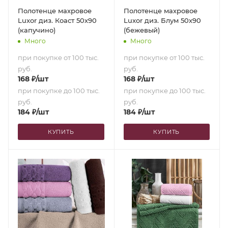
Полотенце махровое
Полотенце махровое
Luxor диз. Коаст 50х90
Luxor диз. Блум 50х90
(капучино)
(бежевый)
Много
Много
при покупке от 100 тыс.
при покупке от 100 тыс.
руб.
руб.
168
₽
/шт
168
₽
/шт
при покупке до 100 тыс.
при покупке до 100 тыс.
руб.
руб.
184
₽
/шт
184
₽
/шт
КУПИТЬ
КУПИТЬ