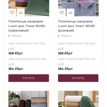
Полотенце махровое
Полотенце махровое
Luxor диз. Пине 50х90
Luxor диз. Коаст 50х90
(сиреневый)
(розовый)
Много
Много
при покупке от 100 тыс.
при покупке от 100 тыс.
руб.
руб.
168
₽
/шт
168
₽
/шт
при покупке до 100 тыс.
при покупке до 100 тыс.
руб.
руб.
184
₽
/шт
184
₽
/шт
КУПИТЬ
КУПИТЬ