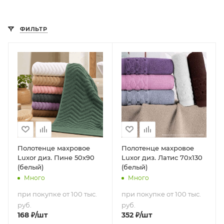
ФИЛЬТР
Полотенце махровое
Полотенце махровое
Luxor диз. Пине 50х90
Luxor диз. Латис 70х130
(белый)
(белый)
Много
Много
при покупке от 100 тыс.
при покупке от 100 тыс.
руб.
руб.
168
₽
/шт
352
₽
/шт