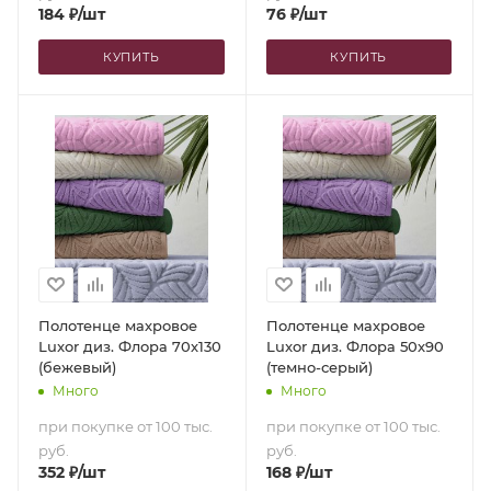
184
₽
/шт
76
₽
/шт
КУПИТЬ
КУПИТЬ
Полотенце махровое
Полотенце махровое
Luxor диз. Флора 70х130
Luxor диз. Флора 50х90
(бежевый)
(темно-серый)
Много
Много
при покупке от 100 тыс.
при покупке от 100 тыс.
руб.
руб.
352
₽
/шт
168
₽
/шт