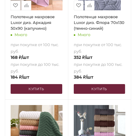
Полотенце махровое
Полотенце махровое
Luxor диз. Аркадия
Luxor диз. Флора 70х130
50х90 (капучино)
(темно-синий)
Много
Много
при покупке от 100 тыс.
при покупке от 100 тыс.
руб.
руб.
168
₽
/шт
352
₽
/шт
при покупке до 100 тыс.
при покупке до 100 тыс.
руб.
руб.
184
₽
/шт
384
₽
/шт
КУПИТЬ
КУПИТЬ