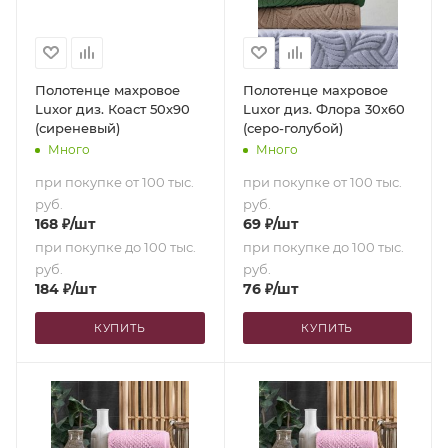
Полотенце махровое
Полотенце махровое
Luxor диз. Коаст 50х90
Luxor диз. Флора 30х60
(сиреневый)
(серо-голубой)
Много
Много
при покупке от 100 тыс.
при покупке от 100 тыс.
руб.
руб.
168
₽
/шт
69
₽
/шт
при покупке до 100 тыс.
при покупке до 100 тыс.
руб.
руб.
184
₽
/шт
76
₽
/шт
КУПИТЬ
КУПИТЬ