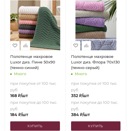
Полотенце махровое
Полотенце махровое
Luxor диз. Пине 50х90
Luxor диз. Флора 70х130
(темно-синий)
(темно-серый)
Много
Много
при покупке от 100 тыс.
при покупке от 100 тыс.
руб.
руб.
168
₽
/шт
352
₽
/шт
при покупке до 100 тыс.
при покупке до 100 тыс.
руб.
руб.
184
₽
/шт
384
₽
/шт
КУПИТЬ
КУПИТЬ