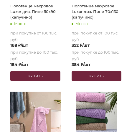
Полотенце махровое
Полотенце махровое
Luxor диз. Пине 50х90
Luxor диз. Пине 70х130
(капучино)
(капучино)
Много
Много
при покупке от 100 тыс.
при покупке от 100 тыс.
руб.
руб.
168
₽
/шт
352
₽
/шт
при покупке до 100 тыс.
при покупке до 100 тыс.
руб.
руб.
184
₽
/шт
384
₽
/шт
КУПИТЬ
КУПИТЬ