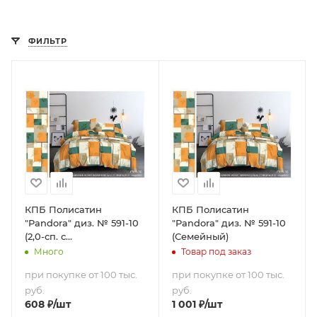
ФИЛЬТР
КПБ Полисатин
КПБ Полисатин
"Pandora" диз. № 591-10
"Pandora" диз. № 591-10
(2,0-сп. с
(Семейный)
европростыней)
Много
Товар под заказ
при покупке от 100 тыс.
при покупке от 100 тыс.
руб.
руб.
608
₽
/шт
1 001
₽
/шт