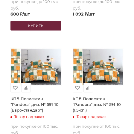
при покупке до 100 тыс.
при покупке до 100 тыс.
руб.
руб.
608
₽
/шт
1 092
₽
/шт
КУПИТЬ
КПБ Полисатин
КПБ Полисатин
"Pandora" диз. № 591-10
"Pandora" диз. № 591-10
(Евро-стандарт)
(1,5-сп.)
Товар под заказ
Товар под заказ
при покупке от 100 тыс.
при покупке от 100 тыс.
руб.
руб.